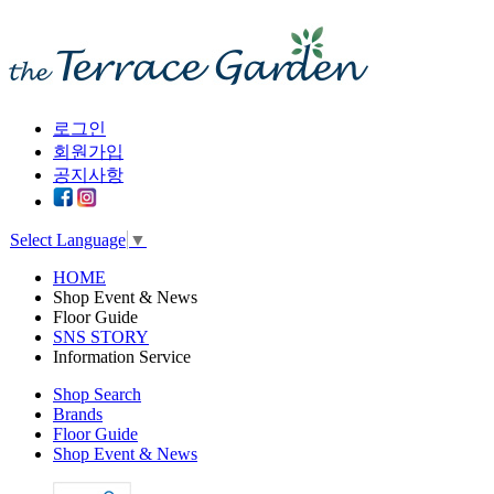
로그인
회원가입
공지사항
Select Language
▼
HOME
Shop Event & News
Floor Guide
SNS STORY
Information Service
Shop Search
Brands
Floor Guide
Shop Event & News